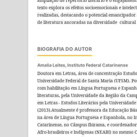
ampliação de repertório literário e o engajament
texto explora os efeitos socioemocionais e intelec
realizadas, destacando o potencial emancipador
de literatura ancoradas na diversidade cultural 
BIOGRAFIA DO AUTOR
Amalia Leites,
Instituto Federal Catarinense
Doutora em Letras, área de concentração Estudos
Universidade Federal de Santa Maria (UFSM). Po
com habilitação em Língua Portuguesa e Espanho
literaturas, pela Universidade da Região da Ca
em Letras - Estudos Literários pela Universidade
(2013).Atualmente é professora da Educação Bási
na área de Língua Portuguesa e Espanhola, no In
Catarinense, no Câmpus Ibirama, e coordenador
Afro-brasileiros e Indígenas (NEABI) no mesmo 