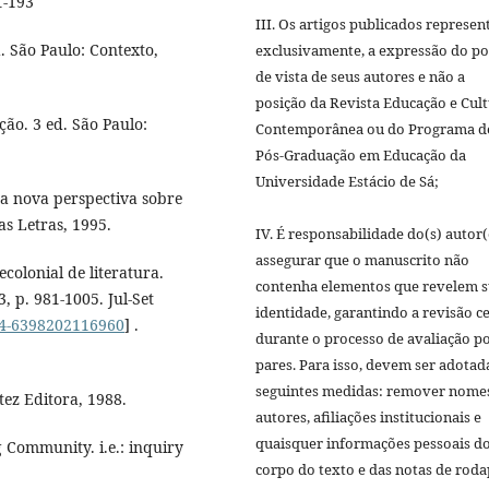
1-193
III. Os artigos publicados represen
. São Paulo: Contexto,
exclusivamente, a expressão do p
de vista de seus autores e não a
posição da Revista Educação e Cul
ão. 3 ed. São Paulo:
Contemporânea ou do Programa d
Pós-Graduação em Educação da
Universidade Estácio de Sá;
a nova perspectiva sobre
as Letras, 1995.
IV. É responsabilidade do(s) autor(
assegurar que o manuscrito não
olonial de literatura.
contenha elementos que revelem 
3, p. 981-1005. Jul-Set
identidade, garantindo a revisão c
984-6398202116960
] .
durante o processo de avaliação p
pares. Para isso, devem ser adotad
seguintes medidas: remover nome
tez Editora, 1988.
autores, afiliações institucionais e
quaisquer informações pessoais d
 Community. i.e.: inquiry
corpo do texto e das notas de roda