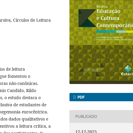
rsiva, Círculos de Leitura
os de leitura
 que fomentou o
bras não-canônicas.
nio Candido, Rildo
PDF
s, o estudo destaca o
clusiva de estudantes de
 hegemonia eurocêntrica.
PUBLICADO
dos dados qualitativos e
tivou a leitura crítica, a
12-12-2025