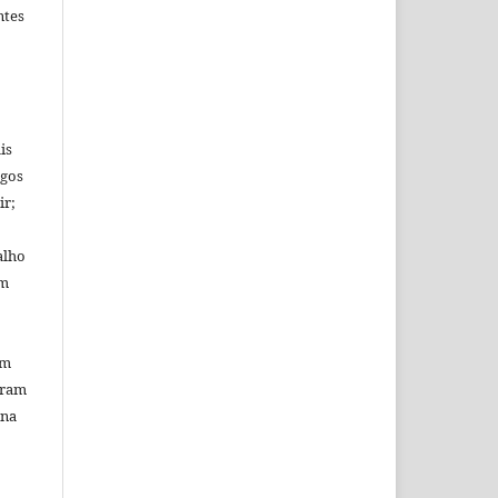
ntes
is
igos
ir;
alho
em
em
uram
 na