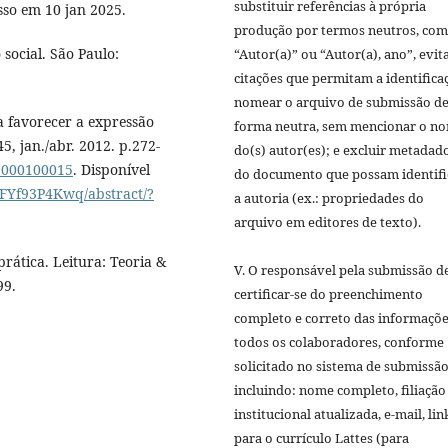
substituir referências à própria
sso em 10 jan 2025.
produção por termos neutros, co
 social. São Paulo:
“Autor(a)” ou “Autor(a), ano”, evi
citações que permitam a identifica
nomear o arquivo de submissão d
a favorecer a expressão
forma neutra, sem mencionar o n
45, jan./abr. 2012. p.272-
do(s) autor(es); e excluir metadad
12000100015
. Disponível
do documento que possam identifi
jFYf93P4Kwq/abstract/?
a autoria (ex.: propriedades do
arquivo em editores de texto).
prática. Leitura: Teoria &
V. O responsável pela submissão d
99.
certificar-se do preenchimento
completo e correto das informaçõe
todos os colaboradores, conforme
solicitado no sistema de submissão
incluindo: nome completo, filiação
institucional atualizada, e-mail, lin
para o currículo Lattes (para