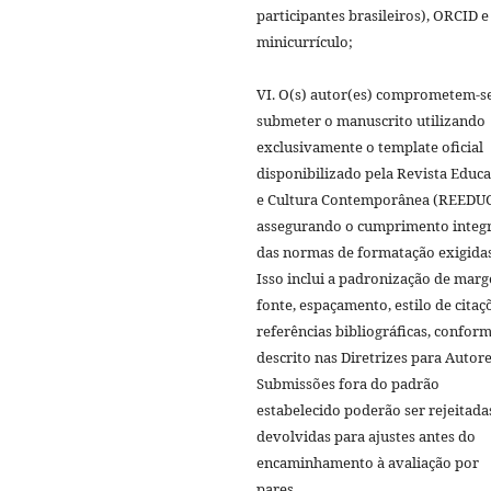
participantes brasileiros), ORCID e
minicurrículo;
VI. O(s) autor(es) comprometem-s
submeter o manuscrito utilizando
exclusivamente o template oficial
disponibilizado pela Revista Educ
e Cultura Contemporânea (REEDUC
assegurando o cumprimento integr
das normas de formatação exigidas
Isso inclui a padronização de marg
fonte, espaçamento, estilo de citaç
referências bibliográficas, confor
descrito nas Diretrizes para Autore
Submissões fora do padrão
estabelecido poderão ser rejeitada
devolvidas para ajustes antes do
encaminhamento à avaliação por
pares.