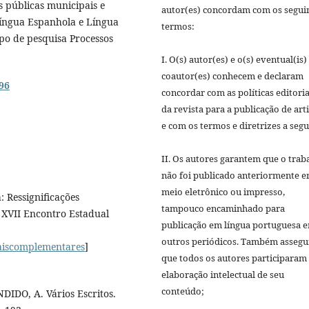
s públicas municipais e
autor(es) concordam com os segui
Língua Espanhola e Língua
termos:
po de pesquisa Processos
I. O(s) autor(es) e o(s) eventual(is)
coautor(es) conhecem e declaram
96
concordar com as políticas editoria
da revista para a publicação de art
e com os termos e diretrizes a segu
II. Os autores garantem que o trab
não foi publicado anteriormente 
meio eletrônico ou impresso,
 Ressignificações
tampouco encaminhado para
o XVII Encontro Estadual
publicação em lí­ngua portuguesa 
outros periódicos. Também asseg
naiscomplementares
]
que todos os autores participaram
elaboração intelectual de seu
conteúdo;
NDIDO, A. Vários Escritos.