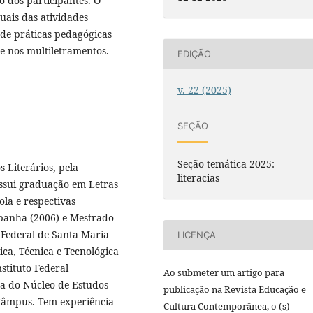
o dos participantes. O
tuais das atividades
 de práticas pedagógicas
e nos multiletramentos.
EDIÇÃO
v. 22 (2025)
SEÇÃO
Seção temática 2025:
 Literários, pela
literacias
ssui graduação em Letras
la e respectivas
mpanha (2006) e Mestrado
 Federal de Santa Maria
LICENÇA
ca, Técnica e Tecnológica
stituto Federal
Ao submeter um artigo para
a do Núcleo de Estudos
publicação na Revista Educação e
Câmpus. Tem experiência
Cultura Contemporânea, o (s)