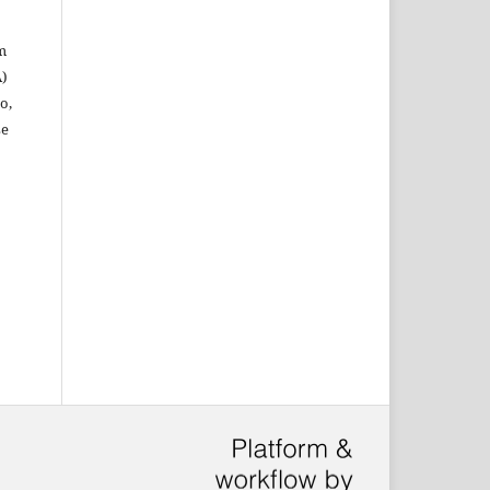
m
A)
o,
se