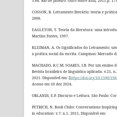
5.ed. Rio de Janeiro: Ouro sobre azul, 2011.p. 17
COSSON, R. Letramento literário: teoria e prática
2006.
EAGLETON, T. Teoria da literatura: uma introduç
Martins Fontes, 1997.
KLEIMAN, A. Os Significados do Letramento: um
a prática social da escrita. Campinas: Mercado d
MACHADO, R.C.M; SOARES, I.B. Por um ensino dec
Revista brasileira de linguística aplicada. v.21, n.
2021. Disponível em: [
https://doi.org/10.1590/1
Acesso em 10 dez 2024.
ORLANDI, E.P. Discurso e Leitura. São Paulo: Cor
PETRICH, N. Book Clubs: Conversations Inspiring
in education: v.7: n.1. 2015, Disponível em: