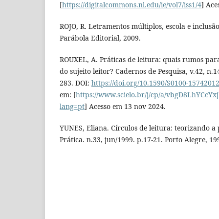
[
https://digitalcommons.nl.edu/ie/vol7/iss1/4
] Ace
ROJO, R. Letramentos múltiplos, escola e inclusão
Parábola Editorial, 2009.
ROUXEL, A. Práticas de leitura: quais rumos par
do sujeito leitor? Cadernos de Pesquisa, v.42, n.1
283. DOI:
https://doi.org/10.1590/S0100-157420
em: [
https://www.scielo.br/j/cp/a/vbgD8LhYCcYx
lang=pt
] Acesso em 13 nov 2024.
YUNES, Eliana. Círculos de leitura: teorizando a 
Prática. n.33, jun/1999. p.17-21. Porto Alegre, 19