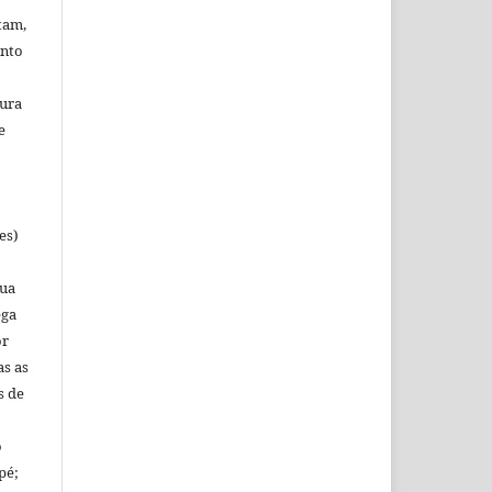
tam,
onto
tura
e
es)
sua
ega
or
as as
s de
o
pé;