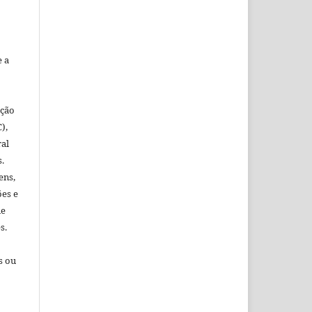
e a
ação
),
al
.
ens,
ões e
me
s.
s ou