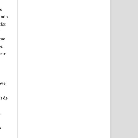
mo
tando
ção;
e
ome
os
car
eve
s de
,
k