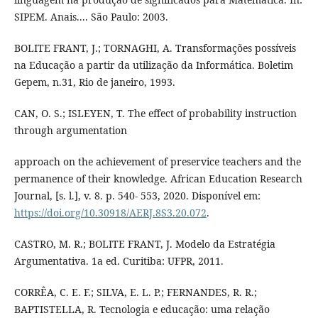
SIPEM. Anais.... São Paulo: 2003.
BOLITE FRANT, J.; TORNAGHI, A. Transformações possíveis
na Educação a partir da utilização da Informática. Boletim
Gepem, n.31, Rio de janeiro, 1993.
CAN, O. S.; ISLEYEN, T. The effect of probability instruction
through argumentation
approach on the achievement of preservice teachers and the
permanence of their knowledge. African Education Research
Journal, [s. l.], v. 8. p. 540- 553, 2020. Disponível em:
https://doi.org/10.30918/AERJ.8S3.20.072
.
CASTRO, M. R.; BOLITE FRANT, J. Modelo da Estratégia
Argumentativa. 1a ed. Curitiba: UFPR, 2011.
CORRÊA, C. E. F.; SILVA, E. L. P.; FERNANDES, R. R.;
BAPTISTELLA, R. Tecnologia e educação: uma relação