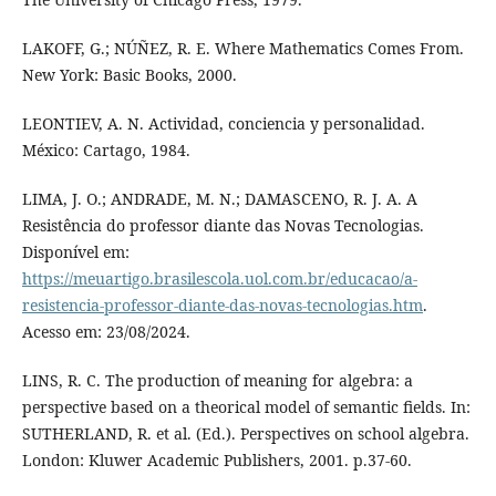
LAKOFF, G.; NÚÑEZ, R. E. Where Mathematics Comes From.
New York: Basic Books, 2000.
LEONTIEV, A. N. Actividad, conciencia y personalidad.
México: Cartago, 1984.
LIMA, J. O.; ANDRADE, M. N.; DAMASCENO, R. J. A. A
Resistência do professor diante das Novas Tecnologias.
Disponível em:
https://meuartigo.brasilescola.uol.com.br/educacao/a-
resistencia-professor-diante-das-novas-tecnologias.htm
.
Acesso em: 23/08/2024.
LINS, R. C. The production of meaning for algebra: a
perspective based on a theorical model of semantic fields. In:
SUTHERLAND, R. et al. (Ed.). Perspectives on school algebra.
London: Kluwer Academic Publishers, 2001. p.37-60.