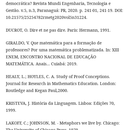
democrática? Revista Mundi Engenharia, Tecnologia e
Gestão. v.5, n.3, Paranaguá: PR, 2020. p. 241-01, 241-19. DOI:
10.21575/25254782rmetg2020vol5n31224.
DUCROT, O. Dire et ne pas dire. Paris: Hermann, 1991.
GIRALDO, V. Que matemática para a formação de
professores? Por uma matemática problematizada. In: XIII
ENEM, ENCONTRO NACIONAL DE EDUCAÇÃO
MATEMÁTICA. Anais... Cuiabá: 2019.
HEALY, L.; HOYLES, C. A. Study of Proof Conceptions.
Journal for Research in Mathematics Education. London:
Routledge and Kegan Paul,2000.
KRISTEVA, J. História da Linguagem. Lisboa: Edições 70,
1999.
LAKOFF, C.; JOHNSON, M. - Metaphors we live by. Chicago:
The University of Chicago Press, 1979.