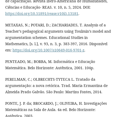
de capacitação. Revista Ibero-Americana de Humanidades,
Ciências e Educação- REAS. v. 10, n. 5, 2024. DOI:
https://doi.org/10.51891/rease.v10i5.13181
.
METAXAS, N.; POTARI, D.; ZACHARIADES, T. Analysis of a
Teacher’s pedagogical arguments using Toulmin’s model and
argumentation schemes. Educational Studies in
Mathematics, [s. l.], v. 93, n. 3, p. 383-397, 2016. Disponível
em:
https://doi.org/10.1007/s10649-016-9701-z
.
PENTEADO, M.; BORBA, M. Informática e Educação
Matemática. Belo Horizonte: Autêntica, 2001. 104p.
PERELMAN, C.; OLBRECHTS-TYTECA L. Tratado da
argumentação: a nova retórica. Trad. Maria Ermantina de
Almeida Prado Galvão. São Paulo: Martins Fontes, 2014.
PONTE, J. P. da; BROCARDO, J.; OLIVEIRA, H. Investigações
Matemáticas na Sala de Aula. 4a ed. Belo Horizonte:
Autêntica, 2003.