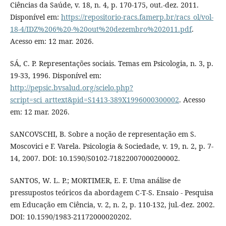
Ciências da Saúde, v. 18, n. 4, p. 170-175, out.-dez. 2011.
Disponível em:
https://repositorio-racs.famerp.br/racs_ol/vol-
18-4/IDZ%206%20-%20out%20dezembro%202011.pdf
.
Acesso em: 12 mar. 2026.
SÁ, C. P. Representações sociais. Temas em Psicologia, n. 3, p.
19-33, 1996. Disponível em:
http://pepsic.bvsalud.org/scielo.php?
script=sci_arttext&pid=S1413-389X1996000300002
. Acesso
em: 12 mar. 2026.
SANCOVSCHI, B. Sobre a noção de representação em S.
Moscovici e F. Varela. Psicologia & Sociedade, v. 19, n. 2, p. 7-
14, 2007. DOI: 10.1590/S0102-71822007000200002.
SANTOS, W. L. P.; MORTIMER, E. F. Uma análise de
pressupostos teóricos da abordagem C-T-S. Ensaio - Pesquisa
em Educação em Ciência, v. 2, n. 2, p. 110-132, jul.-dez. 2002.
DOI: 10.1590/1983-21172000020202.