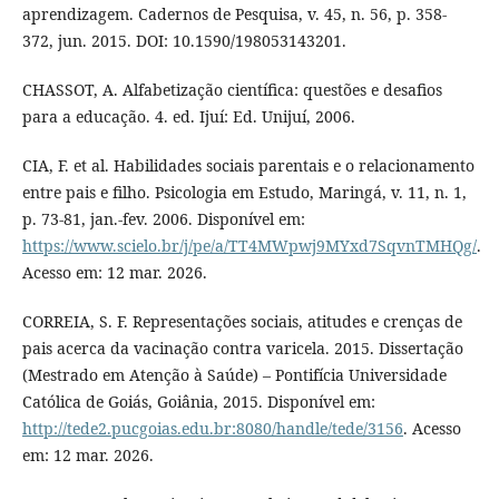
aprendizagem. Cadernos de Pesquisa, v. 45, n. 56, p. 358-
372, jun. 2015. DOI: 10.1590/198053143201.
CHASSOT, A. Alfabetização científica: questões e desafios
para a educação. 4. ed. Ijuí: Ed. Unijuí, 2006.
CIA, F. et al. Habilidades sociais parentais e o relacionamento
entre pais e filho. Psicologia em Estudo, Maringá, v. 11, n. 1,
p. 73-81, jan.-fev. 2006. Disponível em:
https://www.scielo.br/j/pe/a/TT4MWpwj9MYxd7SqvnTMHQg/
.
Acesso em: 12 mar. 2026.
CORREIA, S. F. Representações sociais, atitudes e crenças de
pais acerca da vacinação contra varicela. 2015. Dissertação
(Mestrado em Atenção à Saúde) – Pontifícia Universidade
Católica de Goiás, Goiânia, 2015. Disponível em:
http://tede2.pucgoias.edu.br:8080/handle/tede/3156
. Acesso
em: 12 mar. 2026.