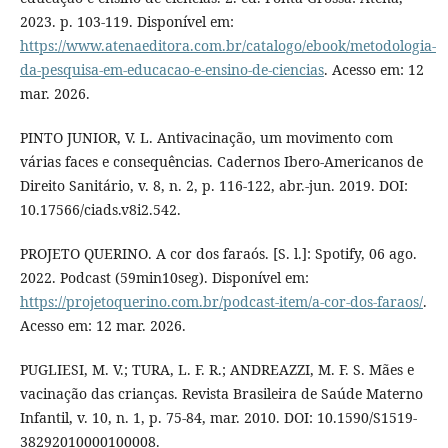
2023. p. 103-119. Disponível em:
https://www.atenaeditora.com.br/catalogo/ebook/metodologia-
da-pesquisa-em-educacao-e-ensino-de-ciencias
. Acesso em: 12
mar. 2026.
PINTO JUNIOR, V. L. Antivacinação, um movimento com
várias faces e consequências. Cadernos Ibero-Americanos de
Direito Sanitário, v. 8, n. 2, p. 116-122, abr.-jun. 2019. DOI:
10.17566/ciads.v8i2.542.
PROJETO QUERINO. A cor dos faraós. [S. l.]: Spotify, 06 ago.
2022. Podcast (59min10seg). Disponível em:
https://projetoquerino.com.br/podcast-item/a-cor-dos-faraos/
.
Acesso em: 12 mar. 2026.
PUGLIESI, M. V.; TURA, L. F. R.; ANDREAZZI, M. F. S. Mães e
vacinação das crianças. Revista Brasileira de Saúde Materno
Infantil, v. 10, n. 1, p. 75-84, mar. 2010. DOI: 10.1590/S1519-
38292010000100008.