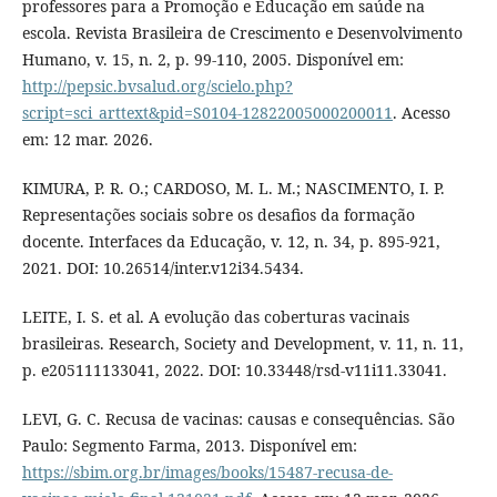
professores para a Promoção e Educação em saúde na
escola. Revista Brasileira de Crescimento e Desenvolvimento
Humano, v. 15, n. 2, p. 99-110, 2005. Disponível em:
http://pepsic.bvsalud.org/scielo.php?
script=sci_arttext&pid=S0104-12822005000200011
. Acesso
em: 12 mar. 2026.
KIMURA, P. R. O.; CARDOSO, M. L. M.; NASCIMENTO, I. P.
Representações sociais sobre os desafios da formação
docente. Interfaces da Educação, v. 12, n. 34, p. 895-921,
2021. DOI: 10.26514/inter.v12i34.5434.
LEITE, I. S. et al. A evolução das coberturas vacinais
brasileiras. Research, Society and Development, v. 11, n. 11,
p. e205111133041, 2022. DOI: 10.33448/rsd-v11i11.33041.
LEVI, G. C. Recusa de vacinas: causas e consequências. São
Paulo: Segmento Farma, 2013. Disponível em:
https://sbim.org.br/images/books/15487-recusa-de-