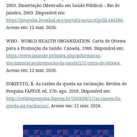
2003. Dissertação (Mestrado em Saúde Pública) – Rio de
Janeiro, 2003. Disponível em:
https://pesquisa.bvsalud.org/portal/resource/pt/lil-444380
.
Acesso em: 12 mar. 2026.
WHO - WORLD HEALTH ORGANIZATION. Carta de Ottawa
para a Promoção da Saúde. Canadá, 1986. Disponível em:
https://www.iasaude.pt/index.php/informacao-
documentacao/promocao-da-saude/152-carta-de-ottawa
.
Acesso em: 12 mar. 2026.
ZORZETTO, R. As razões da queda na vacinação. Revista de
Pesquisa FAPESP, ed. 270, ago. 2018. Disponível em:
http://revistapesquisa.fapesp.br/2018/08/17/as-razoes-da-
queda-na-vacinacao/
. Acesso em: 12 mar. 2026.