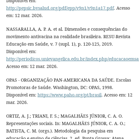
Disponível em:
http://pepsic.bvsalud.org/pdf/epp/v9n1/v9n1a17.pdf
. Acesso
em: 12 mar. 2026.
NASSARALLA, A. P. A. et al. Dimensões e consequências do
movimento antivacina na realidade brasileira. RESU-Revista
Educação em Saúde, v. 7 (supl. 1), p. 120-125, 2019.
Disponível em:
http://periodicos.unievangelica.edu.br/index.php/educacaoemsa
Acesso em: 12 mar. 2026.
OPAS - ORGANIZAÇÃO PAN-AMERICANA DA SAÚDE. Escolas
Promotoras de Saúde. Washington, DC: OPAS, 1998.
Disponível em:
https://www.paho.org/pt/brasil
. Acesso em: 12
mar. 2026.
ORTIZ, A. J.; TRIANI, F. S.; MAGALHÃES JÚNIOR, C. A. O.
Representações sociais. In: MAGALHÃES JÚNIOR, C. A. O.;
BATISTA, C. M. (orgs.). Metodologia da pesquisa em
educação e ensino de ciências. 2. ed. Ponta Grossa: Atena,