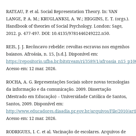
RATEAU, P. et al. Social Representation Theory. In: VAN
LANGE, P. A. M.; KRUGLANKSI, A. W.; HIGGINS, E. T. (orgs.).
Handbook of theories of Social Psychology. London: Sage,
2012. p. 477-497. DOI: 10.4135/9781446249222.n50.
REIS, J. J. Recôncavo rebelde: revoltas escravas nos engenhos
baianos. Afroásia, n. 15, [s.d.]. Disponível em:
https://repositorio.ufba.br/bitstream/ri/3589/1/afroasia_n15_p10
Acesso em: 12 mar. 2026.
ROCHA, A. G. Representações Sociais sobre novas tecnologias
da informação e da comunicação. 2009. Dissertação
(Mestrado em Educação) – Universidade Católica de Santos,
Santos, 2009. Disponível em:
http://www.educadores.diaadia.pr.gov.br/arquivos/File/2010/art
Acesso em: 12 mar. 2026.
RODRIGUES, I. C. et al. Vacinação de escolares. Arquivos de