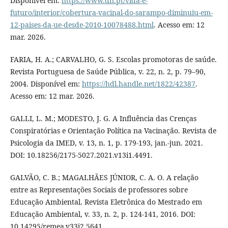
Disponível em:
https://www.dn.pt/vida-e-
futuro/interior/cobertura-vacinal-do-sarampo-diminuiu-em-
12-paises-da-ue-desde-2010-10078488.html
. Acesso em: 12
mar. 2026.
FARIA, H. A.; CARVALHO, G. S. Escolas promotoras de saúde.
Revista Portuguesa de Saúde Pública, v. 22, n. 2, p. 79–90,
2004. Disponível em:
https://hdl.handle.net/1822/42387
.
Acesso em: 12 mar. 2026.
GALLI, L. M.; MODESTO, J. G. A Influência das Crenças
Conspiratórias e Orientação Política na Vacinação. Revista de
Psicologia da IMED, v. 13, n. 1, p. 179-193, jan.-jun. 2021.
DOI: 10.18256/2175-5027.2021.v13i1.4491.
GALVÃO, C. B.; MAGALHÃES JÚNIOR, C. A. O. A relação
entre as Representações Sociais de professores sobre
Educação Ambiental. Revista Eletrônica do Mestrado em
Educação Ambiental, v. 33, n. 2, p. 124-141, 2016. DOI:
10.14295/remea.v33i2.5641.