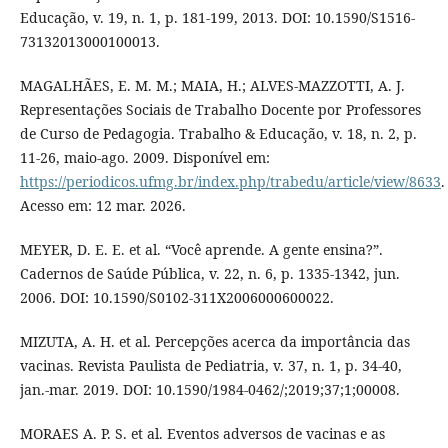
Educação, v. 19, n. 1, p. 181-199, 2013. DOI: 10.1590/S1516-
73132013000100013.
MAGALHÃES, E. M. M.; MAIA, H.; ALVES-MAZZOTTI, A. J.
Representações Sociais de Trabalho Docente por Professores
de Curso de Pedagogia. Trabalho & Educação, v. 18, n. 2, p.
11-26, maio-ago. 2009. Disponível em:
https://periodicos.ufmg.br/index.php/trabedu/article/view/8633
.
Acesso em: 12 mar. 2026.
MEYER, D. E. E. et al. “Você aprende. A gente ensina?”.
Cadernos de Saúde Pública, v. 22, n. 6, p. 1335-1342, jun.
2006. DOI: 10.1590/S0102-311X2006000600022.
MIZUTA, A. H. et al. Percepções acerca da importância das
vacinas. Revista Paulista de Pediatria, v. 37, n. 1, p. 34-40,
jan.-mar. 2019. DOI: 10.1590/1984-0462/;2019;37;1;00008.
MORAES A. P. S. et al. Eventos adversos de vacinas e as