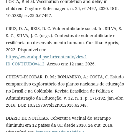
COSTA, P. et al. Vaccination completion and delay in
children. Cogitare Enfermagem, n. 25, e67497, 2020. DOI:
10.5380/ce.v25i0.67497.
CRUZ, D. A.; REIS, D. C. Vulnerabilidade social. In: SILVA, S.
S. C.; SILVA, J. C. (orgs.). Contextos de vulnerabilidade e
resiliência no desenvolvimento humano. Curitiba: Appris,
2022. Disponível em:
https://www.abpd.psc.br/conteudo/view?
ID_CONTEUDO=412
. Acesso em: 12 mar. 2026.
CUERVO-ESCOBAR, D. M.; BONAMINO, A.; COSTA, C. Estudo
comparativo exploratório dos planos nacionais de educação
no Brasil e na Colômbia. Revista Brasileira de Política e
Administração da Educação, v. 32, n. 1, p. 171-192, jan.-abr.
2016. DOI: 10.21573/vol32n012016.62348.
DIÁRIO DE NOTÍCIAS. Cobertura vacinal do sarampo
diminuiu em 12 países da UE desde 2010. 24 out. 2018.