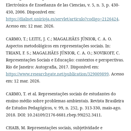
Electrónica de Enseñanza de las Ciencias, v. 5, n. 3, p. 430-
450, 2006. Disponível em:
https://dialnet.unirioja.es/servlet/articulo?codigo=2126424
.
Acesso em: 12 mar. 2026.
CARMO, T.; LEITE, J. C.; MAGALHÃES JÚNIOR, C. A. O.
Aspectos metodológicos em representações sociais. In:
TRIANI, F. S.; MAGALHÃES JÚNIOR, C. A. O.; NOVIKOFF, C.
Representações Sociais e Educação: contextos e perspectivas.
Rio de Janeiro: Autografia, 2017. Disponível em:
https://www.researchgate.net/publication/329009899
. Acesso
em: 12 mar. 2026.
CARMO, T. et al. Representações sociais de estudantes do
ensino médio sobre problemas ambientais. Revista Brasileira
de Estudos Pedagógicos, v. 99, n. 252, p. 313-330, maio-ago.
2018. DOI: 10.24109/2176-6681.rbep.99i252.3411.
CHAIB, M. Representações sociais, subjetividade e