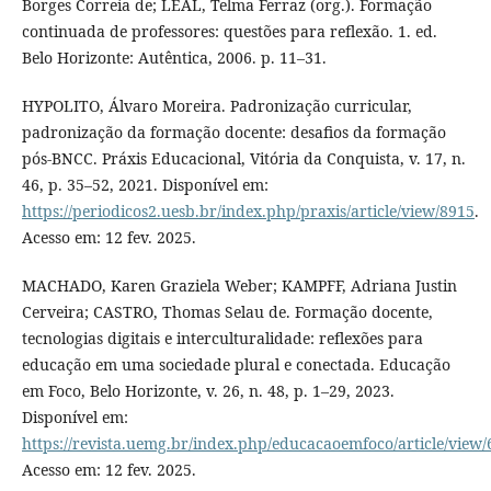
Borges Correia de; LEAL, Telma Ferraz (org.). Formação
continuada de professores: questões para reflexão. 1. ed.
Belo Horizonte: Autêntica, 2006. p. 11–31.
HYPOLITO, Álvaro Moreira. Padronização curricular,
padronização da formação docente: desafios da formação
pós-BNCC. Práxis Educacional, Vitória da Conquista, v. 17, n.
46, p. 35–52, 2021. Disponível em:
https://periodicos2.uesb.br/index.php/praxis/article/view/8915
.
Acesso em: 12 fev. 2025.
MACHADO, Karen Graziela Weber; KAMPFF, Adriana Justin
Cerveira; CASTRO, Thomas Selau de. Formação docente,
tecnologias digitais e interculturalidade: reflexões para
educação em uma sociedade plural e conectada. Educação
em Foco, Belo Horizonte, v. 26, n. 48, p. 1–29, 2023.
Disponível em:
https://revista.uemg.br/index.php/educacaoemfoco/article/view
Acesso em: 12 fev. 2025.