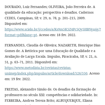
DOURADO, Luiz Fernandes; OLIVEIRA, João Ferreira de. A
qualidade da educação: perspectiva e desafios. Cadernos
CEDES, Campinas, SP, v. 29, n. 78, p. 201–215, 2009.
Disponível em:
https://www.scielo.br/j/ccedes/a/Ks9m5K5Z4Pc5Qy5HRVgssjg/?
format=pdf&lang=pt
. Acesso em: 18 fev. 2022.
FERNANDES, Claudia de Oliveira; NAZARETH, Henrique Dias
Gomes de. A Retórica por uma Educação de Qualidade e a
Avaliação de Larga Escala. Impulso, Piracicaba, SP, v. 21, n.
51, p. 63–71, 2011. Disponível em:
https://www.metodista.br/revistas/revistas-
unimep/index.php/impulso/article/download/526/550
. Acesso
em: 19 fev. 2022.
FREITAS, Alexandre Simão de. Os desafios da formação de
professores no século XXI: competências e solidariedade. In:
FERREIRA, Andrea Tereza Brito; ALBUQUERQUE, Eliana