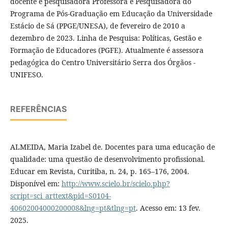
docente e pesquisadora Professora e Pesquisadora do
Programa de Pós-Graduação em Educação da Universidade
Estácio de Sá (PPGE/UNESA), de fevereiro de 2010 a
dezembro de 2023. Linha de Pesquisa: Políticas, Gestão e
Formação de Educadores (PGFE). Atualmente é assessora
pedagógica do Centro Universitário Serra dos Órgãos -
UNIFESO.
REFERÊNCIAS
ALMEIDA, Maria Izabel de. Docentes para uma educação de
qualidade: uma questão de desenvolvimento profissional.
Educar em Revista, Curitiba, n. 24, p. 165–176, 2004.
Disponível em:
http://www.scielo.br/scielo.php?
script=sci_arttext&pid=S0104-
40602004000200008&lng=pt&tlng=pt
. Acesso em: 13 fev.
2025.