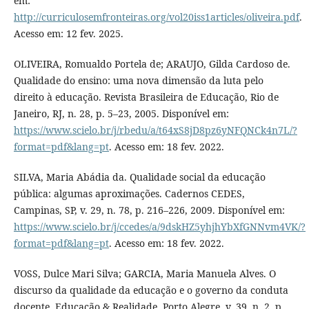
em:
http://curriculosemfronteiras.org/vol20iss1articles/oliveira.pdf
.
Acesso em: 12 fev. 2025.
OLIVEIRA, Romualdo Portela de; ARAUJO, Gilda Cardoso de.
Qualidade do ensino: uma nova dimensão da luta pelo
direito à educação. Revista Brasileira de Educação, Rio de
Janeiro, RJ, n. 28, p. 5–23, 2005. Disponível em:
https://www.scielo.br/j/rbedu/a/t64xS8jD8pz6yNFQNCk4n7L/?
format=pdf&lang=pt
. Acesso em: 18 fev. 2022.
SILVA, Maria Abádia da. Qualidade social da educação
pública: algumas aproximações. Cadernos CEDES,
Campinas, SP, v. 29, n. 78, p. 216–226, 2009. Disponível em:
https://www.scielo.br/j/ccedes/a/9dskHZ5yhjhYbXfGNNvm4VK/?
format=pdf&lang=pt
. Acesso em: 18 fev. 2022.
VOSS, Dulce Mari Silva; GARCIA, Maria Manuela Alves. O
discurso da qualidade da educação e o governo da conduta
docente. Educação & Realidade, Porto Alegre, v. 39, n. 2, p.