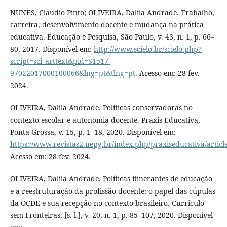
NUNES, Claudio Pinto; OLIVEIRA, Dalila Andrade. Trabalho,
carreira, desenvolvimento docente e mudança na prática
educativa. Educação e Pesquisa, São Paulo, v. 43, n. 1, p. 66–
80, 2017. Disponível em:
http://www.scielo.br/scielo.php?
script=sci_arttext&pid=S1517-
97022017000100066&lng=pt&tlng=pt
. Acesso em: 28 fev.
2024.
OLIVEIRA, Dalila Andrade. Políticas conservadoras no
contexto escolar e autonomia docente. Praxis Educativa,
Ponta Grossa, v. 15, p. 1–18, 2020. Disponível em:
https://www.revistas2.uepg.br/index.php/praxiseducativa/articl
Acesso em: 28 fev. 2024.
OLIVEIRA, Dalila Andrade. Políticas itinerantes de educação
e a reestruturação da profissão docente: o papel das cúpulas
da OCDE e sua recepção no contexto brasileiro. Curriculo
sem Fronteiras, [s. l.], v. 20, n. 1, p. 85–107, 2020. Disponível