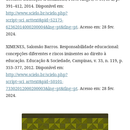
391–412, 2014. Disponível em:
http://www.scielo.br/scielo.php?
script=sci_arttext&pid=S2175-
62362014000200004&lng=pt&tlng=pt
. Acesso em: 28 fev.
2024.
XIMENES, Salomão Barros. Responsabilidade educacional:
concepções diferentes e riscos iminentes ao direito à
educação. Educação & Sociedade, Campinas, v. 33, n. 119, p.
353–377, 2012. Disponível em:
http://www.scielo.br/scielo.php?
script=sci_arttext&pid=S0101-
73302012000200003&lng=pt&tlng=pt
. Acesso em: 28 fev.
2024.