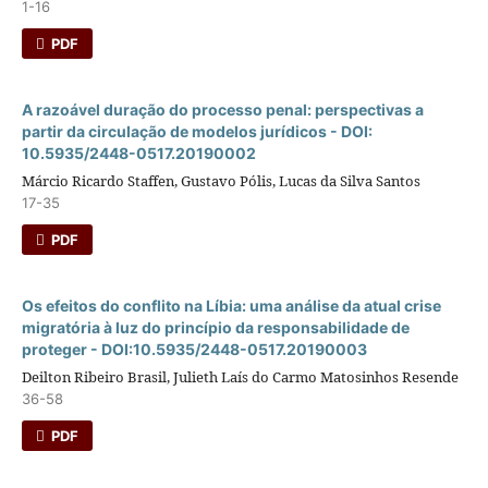
1-16
PDF
A razoável duração do processo penal: perspectivas a
partir da circulação de modelos jurí­dicos - DOI:
10.5935/2448-0517.20190002
Márcio Ricardo Staffen, Gustavo Pólis, Lucas da Silva Santos
17-35
PDF
Os efeitos do conflito na Lí­bia: uma análise da atual crise
migratória à luz do princí­pio da responsabilidade de
proteger - DOI:10.5935/2448-0517.20190003
Deilton Ribeiro Brasil, Julieth Laís do Carmo Matosinhos Resende
36-58
PDF