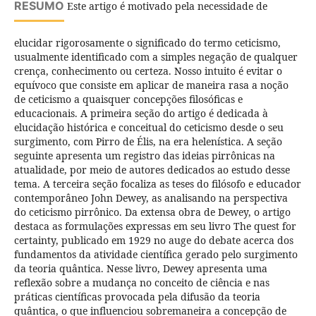
RESUMO
Este artigo é motivado pela necessidade de
elucidar rigorosamente o significado do termo ceticismo,
usualmente identificado com a simples negação de qualquer
crença, conhecimento ou certeza. Nosso intuito é evitar o
equí­voco que consiste em aplicar de maneira rasa a noção
de ceticismo a quaisquer concepções filosóficas e
educacionais. A primeira seção do artigo é dedicada à
elucidação histórica e conceitual do ceticismo desde o seu
surgimento, com Pirro de Élis, na era helení­stica. A seção
seguinte apresenta um registro das ideias pirrônicas na
atualidade, por meio de autores dedicados ao estudo desse
tema. A terceira seção focaliza as teses do filósofo e educador
contemporâneo John Dewey, as analisando na perspectiva
do ceticismo pirrônico. Da extensa obra de Dewey, o artigo
destaca as formulações expressas em seu livro The quest for
certainty, publicado em 1929 no auge do debate acerca dos
fundamentos da atividade cientí­fica gerado pelo surgimento
da teoria quântica. Nesse livro, Dewey apresenta uma
reflexão sobre a mudança no conceito de ciência e nas
práticas cientí­ficas provocada pela difusão da teoria
quântica, o que influenciou sobremaneira a concepção de