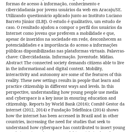
formas de acesso à informação, conhecimento e
cibercidadania por jovens usuários da web em Aracaju/SE.
Utilizando questionário aplicado junto ao Instituto Luciano
Barreto Júnior (ILBJ). O estudo é qualitativo, um estudo de
caso. O resultado ajudou a compor o perfil dos usuários da
Internet como jovens que preferem a mobilidade e que,
apesar de inseridos na sociedade em rede, desconhecem as
potencialidades e a importância do acesso a informações
públicas disponibilizadas nas plataformas virtuais. Palavras-
chave: Cibercidadania. Informação. Juventude. Mí­dias.
Abstract The connected society demands citizens able to live
in the informational and digital context. Mobility,
interactivity and autonomy are some of the features of this
reality. These new settings results in people that learn and
practice citizenship in different ways and levels. In this
perspective, understanding how young people use media
and cyberspace is a key issue in ensuring education and
citizenship. Reports by World Bank (2016); Comitê Gestor da
internet (2012, 2014) e Fundação Telefônica (2014) shows
how the internet has been accessed in Brazil and in other
countries, increasing the need for studies that seek to
understand how cyberspace has contributed to insert young