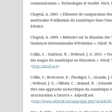
communication ». Technologies et Société. Vol.6, 
Chaptal, A. 2005. « Éléments de comparaison des
américaine d'utilisation du numérique dans l'en
Edutice.
Chaptal, A. 2009. « Mémoire sur la situation des
tendances internationales d’évolution », Sticef, Vo
Collin, S. ; Guichon, N. ; Ntébusé, J. G. 2015. « 
des usages du numérique en éducation ». Sticef, V
<
http://sticef.org
>
Collin, S ; Brotcorne, P. ; Fluckiger, C., Grassin, J.
; Ntébusé, J. G. ; Ollivier, C. ; Roland, N. ; Schneid
Vers une approche sociocritique du numérique e
structuration à l'œuvre ». Adjectif.net.
<
http://www.adjectif.net/spip/spip.php?article38