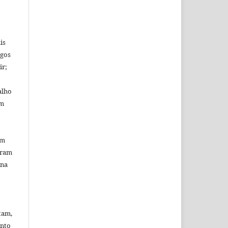
is
igos
ir;
alho
em
em
uram
 na
tam,
onto