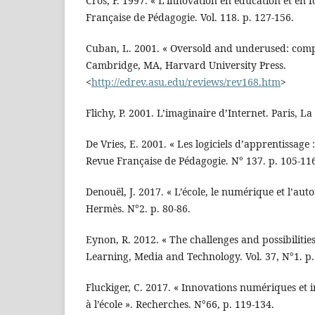
Cros, F. 1997. « L’innovation en éducation et en 
Française de Pédagogie. Vol. 118. p. 127-156.
Cuban, L. 2001. « Oversold and underused: compu
Cambridge, MA, Harvard University Press.
<
http://edrev.asu.edu/reviews/rev168.htm
>
Flichy, P. 2001. L’imaginaire d’Internet. Paris, L
De Vries, E. 2001. « Les logiciels d’apprentissage 
Revue Française de Pédagogie. N° 137. p. 105-11
Denouël, J. 2017. « L’école, le numérique et l’aut
Hermès. N°2. p. 80-86.
Eynon, R. 2012. « The challenges and possibilitie
Learning, Media and Technology. Vol. 37, N°1. p.
Fluckiger, C. 2017. « Innovations numériques et
à l’école ». Recherches. N°66, p. 119-134.