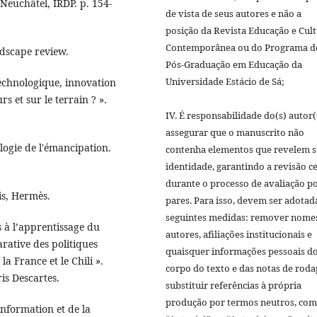
Neuchâtel, IRDP. p. 154-
de vista de seus autores e não a
posição da Revista Educação e Cul
Contemporânea ou do Programa d
ndscape review.
Pós-Graduação em Educação da
Universidade Estácio de Sá;
 technologique, innovation
rs et sur le terrain ? ».
IV. É responsabilidade do(s) autor(
assegurar que o manuscrito não
ologie de l'émancipation.
contenha elementos que revelem 
identidade, garantindo a revisão c
durante o processo de avaliação p
is, Hermès.
pares. Para isso, devem ser adotad
seguintes medidas: remover nome
s à l’apprentissage du
autores, afiliações institucionais e
rative des politiques
quaisquer informações pessoais d
a France et le Chili ».
corpo do texto e das notas de roda
is Descartes.
substituir referências à própria
produção por termos neutros, co
information et de la