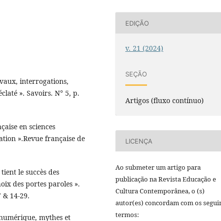
EDIÇÃO
v. 21 (2024)
SEÇÃO
avaux, interrogations,
laté ». Savoirs. N° 5, p.
Artigos (fluxo contínuo)
nçaise en sciences
ation ».Revue française de
LICENÇA
Ao submeter um artigo para
 tient le succès des
publicação na Revista Educação e
choix des portes paroles ».
Cultura Contemporânea, o (s)
 & 14-29.
autor(es) concordam com os segui
termos:
e numérique, mythes et