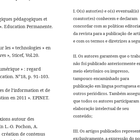
I. O(s) autor(es) e o(s) eventual(is)
coautor(es) conhecem e declaram
ogiques pédagogiques et
concordar com as políticas editoria
 ». Education Permanente.
da revista para a publicação de art
e com os termos e diretrizes a segu
r les « technologies » en
es », Sticef, Vol.20.
II. Os autores garantem que o trab
não foi publicado anteriormente 
numérique » : regard
meio eletrônico ou impresso,
cation. N°18, p. 91–103.
tampouco encaminhado para
publicação em lí­ngua portuguesa 
es de l’information et de
outros periódicos. Também asseg
stion en 2011 ». EPINET.
que todos os autores participaram
elaboração intelectual de seu
conteúdo;
exions autour des
In L.-O. Pochon, A.
III. Os artigos publicados represen
a création de contenus
exclusivamente, a expressão do p