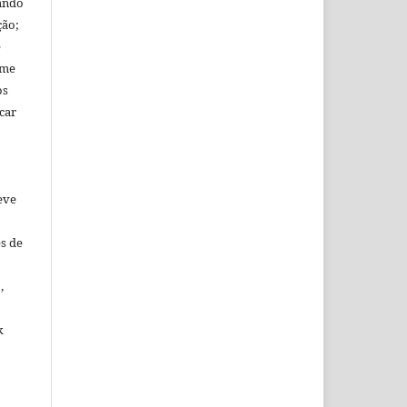
tando
ção;
e
ome
os
car
eve
s de
,
k