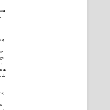
tura
e
es)
sua
ega
or
as as
s de
o
pé;
mo