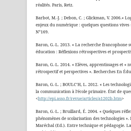
réalités. Paris, Retz.
Barbot, M.-J. ; Debon, C. ; Glickman, V. 2006.« L
enjeux du numérique : quelques questions vives
N°169.
Baron, G.-L. 2013. « La recherche francophone su
éducation : Réflexions rétrospectives et prospectiv
Baron, G.-L. 2014. « Elèves, apprentissages et « 
rétrospectif et perspectives ». Recherches En Édu
Baron, G.-L. ; BOULC’H, L. 2012. « Les technologi
la communication à l’école primaire. État de que
<
http://epi.asso.fr/revue/articles/a1202b.htm
>
Baron, G.-L. ; Bruillard, É. 2004. « Quelques réfl
phénomènes de scolarisation des technologies ». 
Maréchal (Ed.). Entre technique et pédagogie. L