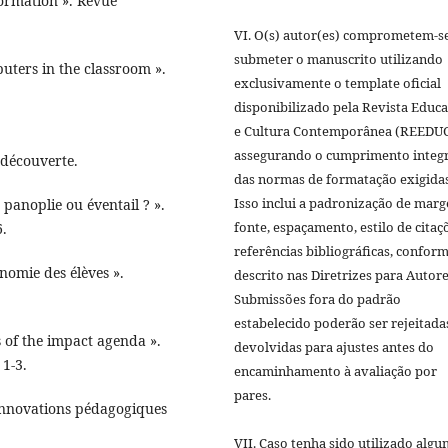
formation ». Revue
VI. O(s) autor(es) comprometem-s
submeter o manuscrito utilizando
ters in the classroom ».
exclusivamente o template oficial
disponibilizado pela Revista Educ
e Cultura Contemporânea (REEDUC
assegurando o cumprimento integr
a découverte.
das normas de formatação exigidas
Isso inclui a padronização de marg
: panoplie ou éventail ? ».
fonte, espaçamento, estilo de citaç
6.
referências bibliográficas, confor
onomie des élèves ».
descrito nas Diretrizes para Autore
Submissões fora do padrão
estabelecido poderão ser rejeitada
s of the impact agenda ».
devolvidas para ajustes antes do
 1-3.
encaminhamento à avaliação por
pares.
 innovations pédagogiques
VII. Caso tenha sido utilizado algu