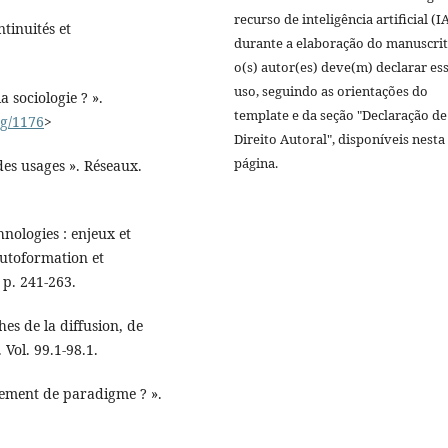
recurso de inteligência artificial (I
ntinuités et
durante a elaboração do manuscrit
o(s) autor(es) deve(m) declarar es
uso, seguindo as orientações do
a sociologie ? ».
template e da seção "Declaração de
rg/1176
>
Direito Autoral", disponíveis nesta
página.
 des usages ». Réseaux.
nologies : enjeux et
Autoformation et
 p. 241-263.
es de la diffusion, de
 Vol. 99.1-98.1.
gement de paradigme ? ».