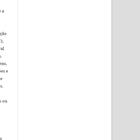
e a
ação
),
al
.
ens,
ões e
me
s.
s ou
m