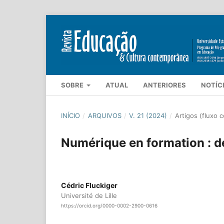
SOBRE
ATUAL
ANTERIORES
NOTÍC
INÍCIO
/
ARQUIVOS
/
V. 21 (2024)
/
Artigos (fluxo 
Numérique en formation : d
Cédric Fluckiger
Université de Lille
https://orcid.org/0000-0002-2900-0616