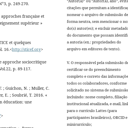
“Autor(a)” ou “Autor(a), ano”, evi
N°3, p. 249-270.
citações que permitam a identifica
nomear o arquivo de submissão d
 approches française et
forma neutra, sem mencionar o n
seignement supérieur »
do(s) autor(es); e excluir metadad
do documento que possam identifi
a autoria (ex.: propriedades do
 TICE et quelques
arquivo em editores de texto).
l. 16.<
http://sticef.org
>
Une approche sociocritique
V. O responsável pela submissão d
ol.22, p. 89-117.
certificar-se do preenchimento
completo e correto das informaçõe
todos os colaboradores, conforme
-F. ; Guichon, N. ; Muller, C.
solicitado no sistema de submissão
er, E. ; Soubrié, T. 2016. «
incluindo: nome completo, filiação
n éducation: une
institucional atualizada, e-mail, lin
para o currículo Lattes (para
7
>
participantes brasileiros), ORCID e
minicurrículo;