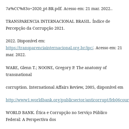
7a%CC%83o+2020_pt-BR.pdf. Acesso em: 21 mar. 2022..
TRANSPARENCIA INTERNACIONAL BRASIL. Índice de
Percepção da Corrupção 2021.
2022. Disponível em:
https://transparenciainternacional.org.br/ipc/
. Acesso em: 21
mar. 2022.
WARE, Glenn T.; NOONE, Gregory P. The anatomy of
transnational
corruption. International Affairs Review, 2005, disponível em
http://www1.worldbank.org/publicsector/anticorrupt/feb06co
WORLD BANK. Ética e Corrupção no Serviço Público
Federal: A Perspectiva dos