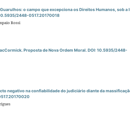
 Guarulhos: o campo que excepciona os Direitos Humanos, sob a 
I: 10.5935/2448-0517.20170018
mpaio Rossi
 de MacCormick. Proposta de Nova Ordem Moral. DOI: 10.5935/2448-
to negativo na confiabilidade do judiciário diante da massificaç
-0517.20170020
rigues