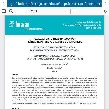
Igualdade e diferenças na educação: práticas transformadoras sob o olhar de Freire